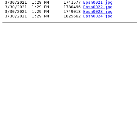
 3/30/2021  1:29 PM      1741577 
Epsn0021.jpg
 3/30/2021  1:29 PM      1780496 
Epsn0022.jpg
 3/30/2021  1:29 PM      1749013 
Epsn0023.jpg
 3/30/2021  1:29 PM      1825662 
Epsn0024.jpg